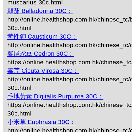
muscarius-30c.html
顛茄 Belladonna 30C：
http://online.healthshop.com.hk/chinese_tc/
30c.html
苛性鉀 Causticum 30C：
http://online.healthshop.com.hk/chinese_tc
響尾蛇豆 Cedron 30C：
https://online.healthshop.com.hk/chinese_t
毒芹 Cicuta Virosa 30C：
http://online.healthshop.com.hk/chinese_tc/c
30c.html
毛地黃素 Digitalis Purpurea 30C：
https://online.healthshop.com.hk/chinese_tc/
30c.html
小米草 Euphrasia 30C：
http://online.healthshop.com.hk/chinese_tc/