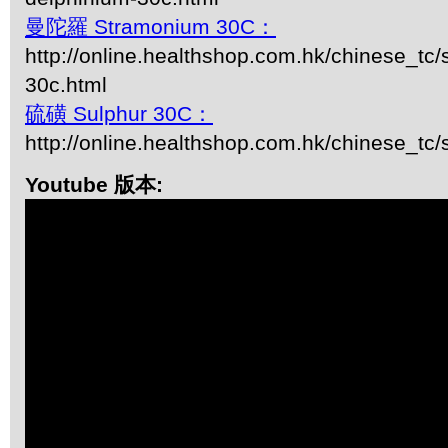
曼陀羅 Stramonium 30C：
http://online.healthshop.com.hk/chinese_tc
30c.html
硫磺 Sulphur 30C：
http://online.healthshop.com.hk/chinese_tc/
Youtube 版本: