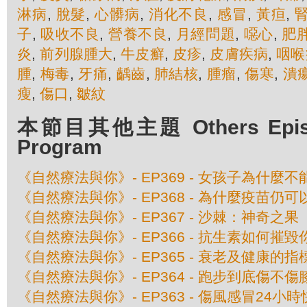
淋病
,
脫髮
,
心髒病
,
消化不良
,
感冒
,
黃疸
,
子
,
吸收不良
,
營養不良
,
月經問題
,
噁心
,
肥
炎
,
前列腺腫大
,
牛皮癬
,
皮疹
,
皮膚疾病
,
咽喉
腫
,
梅毒
,
牙痛
,
齲齒
,
肺結核
,
腫瘤
,
傷寒
,
潰
瘦
,
傷口
,
皺紋
本節目其他主題 Others Episod
Program
《自然療法與你》- EP369 - 女孩子為什麼
《自然療法與你》- EP368 - 為什麼疫苗仍
《自然療法與你》- EP367 - 沙棘：神奇之果
《自然療法與你》- EP366 - 抗生素如何摧
《自然療法與你》- EP365 - 衰老及健康的指
《自然療法與你》- EP364 - 跑步到底傷不傷
《自然療法與你》- EP363 - 傷風感冒24小