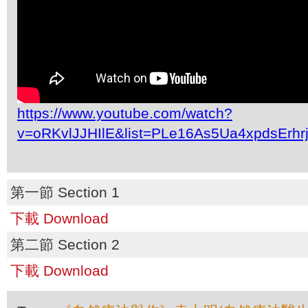
https://www.youtube.com/watch?
v=oRKvlJJHIlE&list=PLe16As5Ua4xpdsErh
第一節 Section 1
下載 Download
第二節 Section 2
下載 Download