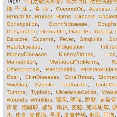
Tags:
《自然療法與你》袁大明(自然療法醫生
椰子油
,
食油
,
CoconutOil
,
Abscess
,
Bronchitis
,
Bruises
,
Burns
,
Cancers
,
Cholest
Constipation
,
Crohn'sdisease
,
Cough
Dehydration
,
Dermatitis
,
Diabetes
,
Dropsy
,
Earache
,
Eczema
,
Fever
,
Gingivitis
,
Go
HeartDisease
,
Indigestion
,
Influe
KidneyDiseases
,
KidneyStones
,
Lice
Malnutrition
,
MenstrualProblems
,
N
Osteoporosis
,
Pancreatitis
,
ProstateEnla
Rash
,
SkinDiseases
,
SoreThroat
,
Stomac
Swelling
,
Syphilis
,
Toothache
,
ToothDe
Tumors
,
Typhoid
,
UlcerativeColitis
,
Weak
Wounds
,
Wrinkles
,
膿腫
,
哮喘
,
脫髮
,
支氣管
癌症
,
膽固醇
,
感冒
,
腸炎
,
便秘
,
克羅恩病
,
水
,
皮炎
,
糖尿病
,
浮腫
,
皮膚乾燥
,
痢疾
,
耳痛