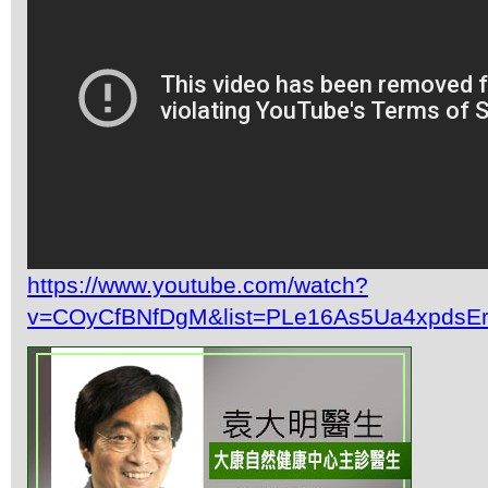
https://www.youtube.com/watch?
v=COyCfBNfDgM&list=PLe16As5Ua4xpdsE