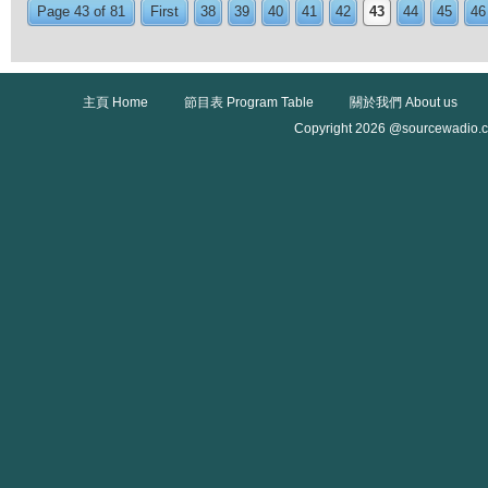
Page 43 of 81
First
38
39
40
41
42
43
44
45
46
主頁 Home
節目表 Program Table
關於我們 About us
Copyright 2026 @sourcewadio.