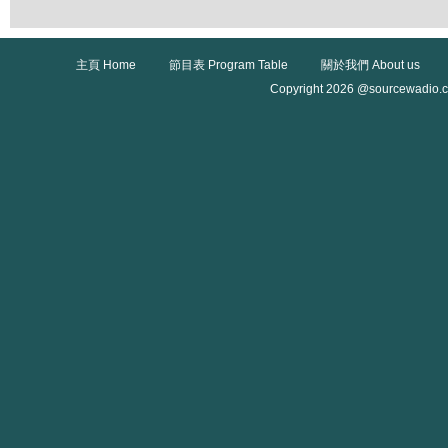
主頁 Home
節目表 Program Table
關於我們 About us
Copyright 2026 @sourcewadio.