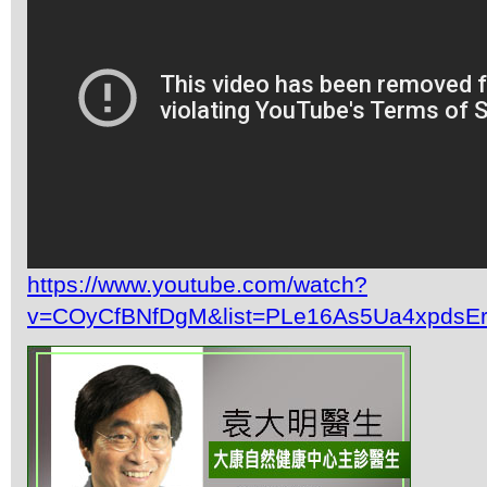
https://www.youtube.com/watch?
v=COyCfBNfDgM&list=PLe16As5Ua4xpdsE