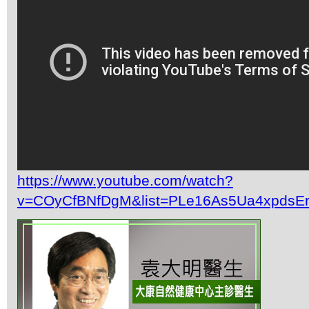
https://www.youtube.com/watch?
v=COyCfBNfDgM&list=PLe16As5Ua4xpdsE