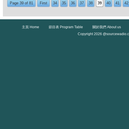
Page 39 of 81
First
34
35
36
37
38
39
40
41
42
主頁 Home
節目表 Program Table
關於我們 About us
Copyright 2026 @sourcewadio.