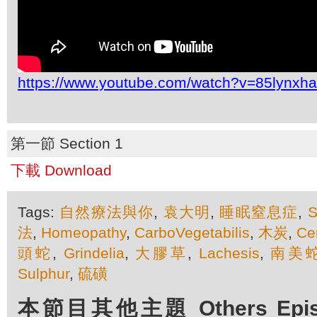
https://www.youtube.com/watch?v=85lynxh
第一節 Section 1
下載 Download
Tags:
自然療法與你
,
袁大明
,
睡眠窒息症
,
S
法
,
Homeopathy
,
CarboVegetabilis
,
木炭
,
Ce
頭蛇
,
Grindelia
,
大膠草
,
Lachesis
,
南美
Sulphur
,
硫磺
本節目其他主題 Others Episod