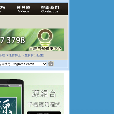
癌症
周兆祥博士
《生食食出新生》