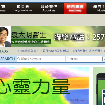
法治社會並不等同公正社會
自家教育合法化-推動多元化教育，全民學卷制
《自然療法與你》
《靈丹妙藥的同類療法》
《自力更新》
袁大明醫生