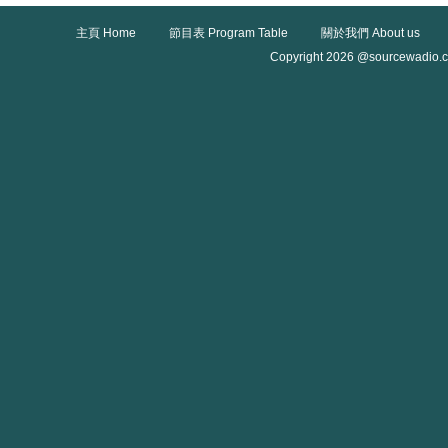
主頁 Home
節目表 Program Table
關於我們 About us
Copyright 2026 @sourcewadio.