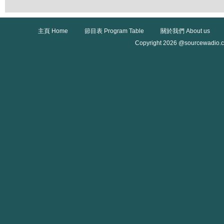
主頁 Home
節目表 Program Table
關於我們 About us
Copyright 2026 @sourcewadio.