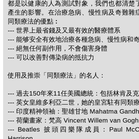
都是以健康的人為測試對象，我們也都清楚
產生的影響。在治療急病、慢性病及奇難雜
同類療法的優點︰
--- 世界上最省錢及又最有效的醫療體系
--- 能够安全有效地治療各種急病、慢性病和
--- 絕無任何副作用，不會傷害身體
--- 可以改善對傳染病的抵抗力
使用及推崇「同類療法」的名人：
--- 過去150年來11任美國總統：包括林肯及
--- 英女皇維多利亞二世，她的皇宮駐有同類
--- 印度精神領袖：聖雄甘地 Mahatma Gandh
--- 荷蘭畫家：梵高 Vincent Willem van Gogh
--- Beatles 披頭四樂隊成員：Paul McCar
Harrison