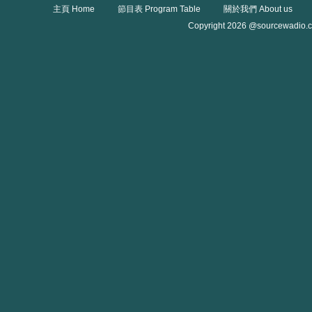
主頁 Home
節目表 Program Table
關於我們 About us
Copyright 2026 @sourcewadio.