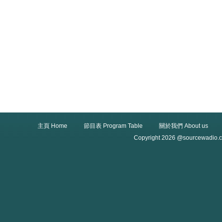
主頁 Home
節目表 Program Table
關於我們 About us
Copyright 2026 @sourcewadio.