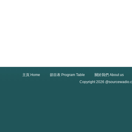
主頁 Home
節目表 Program Table
關於我們 About us
Copyright 2026 @sourcewadio.