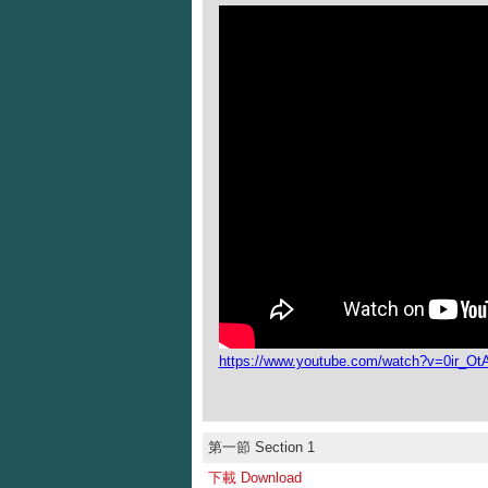
https://www.youtube.com/watch?v=0ir_
第一節 Section 1
下載 Download