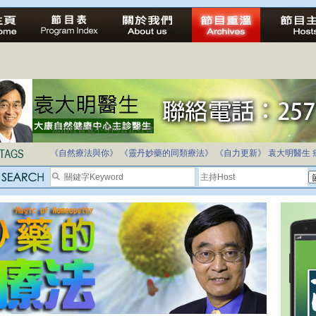
法治社會並不等同公正社會
自家教育合法化-推動多元化教育，全民學卷制
《自然療法與你》
《靈丹妙藥的同類療法》
《自力更新》
袁大明醫生