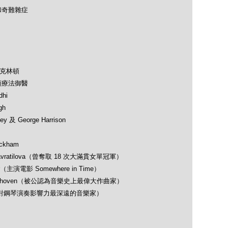
和奇難雜症
及克林頓
類療法御醫
hi
gh
 及 George Harrison
ckham
avratilova（曾奪取 18 次大滿貫女單冠軍）
（主演電影 Somewhere in Time）
 Beethoven（被公認為音樂史上最偉大作曲家）
opin（對鋼琴演奏影響力最深遠的音樂家）