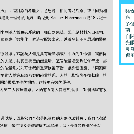
「順勢療法」，這詞源自希臘文，意思是「相同者能治癒」或「同類相
醫
癌
理念的山姆．哈尼曼 Samuel Hahnemann 是18世紀一
多
菌
劑來刺激人體免疫系統的一種自然療法。配方原材料來自植物、
自
一種稱為「效能化」的過程配製出來，以激發其不可思議的醫療
光
鼻
醫療體系，它認為人體是具有能量場或生命力的生命體。我們從
傷
式的人體，其實是稠密的能量場。這個能量場受到任何干擾，都
能的能量形式則可使我們重新恢復平衡，讓身體痊癒。「同類療
新平衡人體這精緻巧妙的能量體系。人體一旦恢復平衡狀態，體
開始展現更佳的機能，維持更有效的運作。
界第二大醫療體系。大約有五億人口經常採用，75 個國家有政
做過試驗，因為它們全都是以健康的人為測試對象，我們也都清
急病、慢性病及奇難雜症尤其顯著，以下是同類療法的優點︰