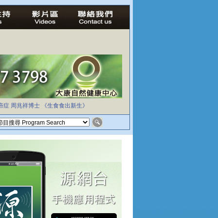
癌症
周兆祥博士
《生食食出新生》