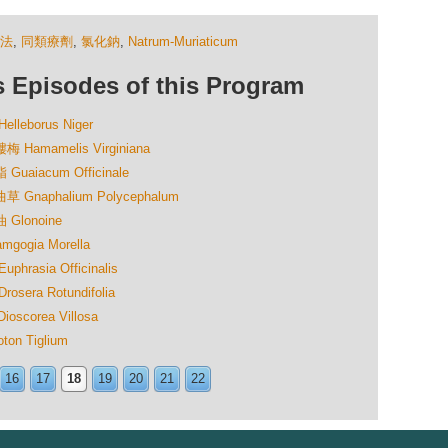
法
,
同類療劑
,
氯化鈉
,
Natrum-Muriaticum
isodes of this Program
eborus Niger
mamelis Virginiana
iacum Officinale
aphalium Polycephalum
lonoine
gia Morella
sia Officinalis
ra Rotundifolia
orea Villosa
n Tiglium
16
17
18
19
20
21
22