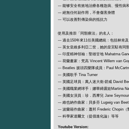
--- 能够安全有效地治療各種急病、慢性病
--- 絕無任何副作用，不會傷害身體
--- 可以改善對傳染病的抵抗力
使用及推崇「同類療法」的名人：
--- 過去150年來11任美國總統：包括林肯
--- 英女皇維多利亞二世，她的皇宮駐有同
--- 印度精神領袖：聖雄甘地 Mahatma Gand
--- 荷蘭畫家：梵高 Vincent Willem van Go
--- Beatles 披頭四樂隊成員：Paul McCartney
--- 美國歌手 Tina Turner
--- 英國足球員：萬人迷大衛‧碧咸 David Be
--- 美國職業網球手：娜華締露娃Martina N
--- 美國女演員：珍．西摩兒 Jane Seymour
--- 維也納作曲家：貝多芬 Lugwig van
--- 波蘭籍作曲家：蕭邦 Frederic Ch
--- 科學家達爾文（提倡進化論）等等
Youtube Version: