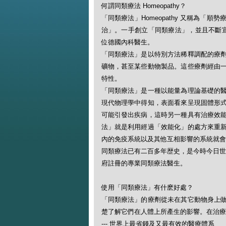
何謂同類療法 Homeopathy？
「同類療法」Homeopathy 又稱為
治」。一手創立「同類療法」，並且不斷宣揚此一
位德國內科醫生。
「同類療法」是以特別方法稀釋調配的療
礦物，甚至某些動物製品。這些療劑經由
特性。
「同類療法」是一種以能量為理論基礎的
現代物理學中得知，表面看來呈現固體形
可能引發出疾病，這時另一種具有治療效
法」就是利用經過「效能化」的處方來重
內的免疫系統以及其他互相影響的系統就會
同類療法已有二百多年歴史，是今時今日世
府註冊的專業同類療法醫生。
使用「同類療法」有什麽好處？
「同類療法」的療劑從未在其它動物身上
楚了解它們在人體上所產生的影響。在治療
--- 世界上最省錢及又最有效的醫療體系