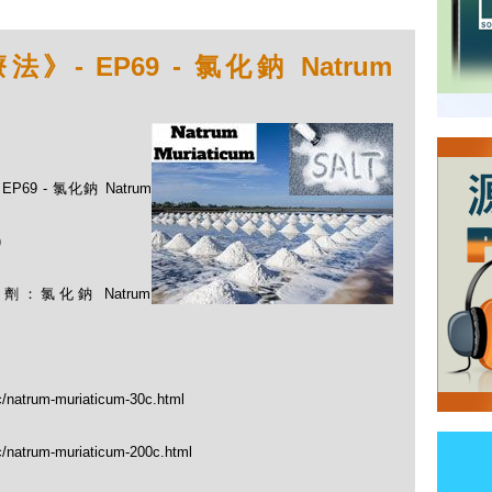
 EP69 - 氯化鈉 Natrum
69 - 氯化鈉 Natrum
)
氯化鈉 Natrum
c/natrum-muriaticum-30c.html
c/natrum-muriaticum-200c.html