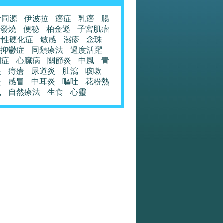
食同源
伊波拉
癌症
乳癌
腸
發燒
便秘
柏金遜
子宮肌瘤
發性硬化症
敏感
濕疹
念珠
抑鬱症
同類療法
過度活躍
閉症
心臟病
關節炎
中風
青
眼
痔瘡
尿道炎
肚瀉
咳嗽
炎
感冒
中耳炎
嘔吐
花粉熱
風
自然療法
生食
心靈