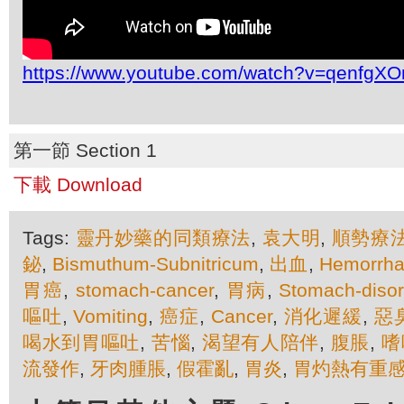
https://www.youtube.com/watch?v=qenfgX
第一節 Section 1
下載 Download
Tags:
靈丹妙藥的同類療法
,
袁大明
,
順勢療
鉍
,
Bismuthum-Subnitricum
,
出血
,
Hemorrh
胃癌
,
stomach-cancer
,
胃病
,
Stomach-disor
嘔吐
,
Vomiting
,
癌症
,
Cancer
,
消化遲緩
,
惡
喝水到胃嘔吐
,
苦惱
,
渴望有人陪伴
,
腹脹
,
嗜
流發作
,
牙肉腫脹
,
假霍亂
,
胃炎
,
胃灼熱有重