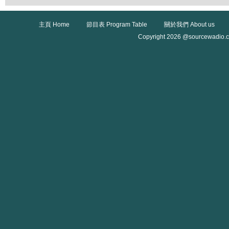
主頁 Home
節目表 Program Table
關於我們 About us
Copyright 2026 @sourcewadio.