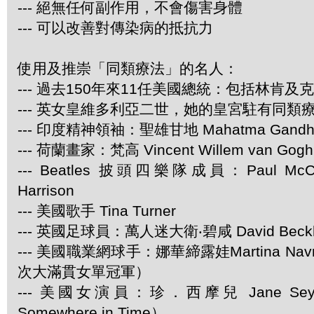
--- 絕無任何副作用，不會傷害身體
--- 可以改善對傳染病的抵抗力
使用及推崇「同類療法」的名人：
--- 過去150年來11任美國總統：包括林肯及
--- 英女皇維多利亞二世，她的皇宮駐有同類
--- 印度精神領袖：聖雄甘地 Mahatma Gandh
--- 荷蘭畫家：梵高 Vincent Willem van Gogh
--- Beatles 披頭四樂隊成員：Paul McCar
Harrison
--- 美國歌手 Tina Turner
--- 英國足球員：萬人迷大衛‧碧咸 David Beck
--- 美國職業網球手：娜華締露娃Martina Navra
次大滿貫女單冠軍）
--- 美國女演員：珍．西摩兒 Jane Se
Somewhere in Time）