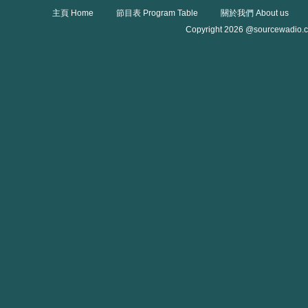
主頁 Home
節目表 Program Table
關於我們 About us
Copyright 2026 @sourcewadio.