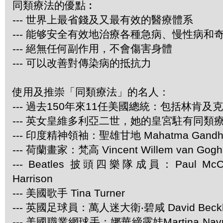
同類療法的優點︰
--- 世界上最省錢及又最有效的醫療體系
--- 能够安全有效地治療各種急病、慢性病和
--- 絕無任何副作用，不會傷害身體
--- 可以改善對傳染病的抵抗力
使用及推崇「同類療法」的名人：
--- 過去150年來11任美國總統：包括林肯及
--- 英女皇維多利亞二世，她的皇宮駐有同類
--- 印度精神領袖：聖雄甘地 Mahatma Gandh
--- 荷蘭畫家：梵高 Vincent Willem van Gogh
--- Beatles 披頭四樂隊成員：Paul McCar
Harrison
--- 美國歌手 Tina Turner
--- 英國足球員：萬人迷大衛‧碧咸 David Beck
--- 美國職業網球手：娜華締露娃Martina Navra