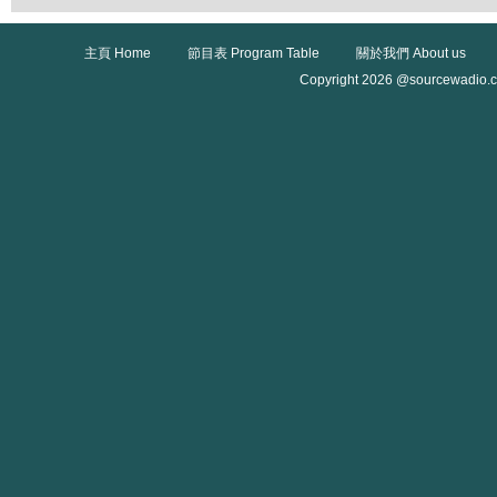
主頁 Home
節目表 Program Table
關於我們 About us
Copyright 2026 @sourcewadio.