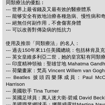
同類療法的優點︰
--- 世界上最省錢及又最有效的醫療體系
--- 能够安全有效地治療各種急病、慢性病和
--- 絕無任何副作用，不會傷害身體
--- 可以改善對傳染病的抵抗力
使用及推崇「同類療法」的名人：
--- 過去150年來11任美國總統：包括林肯及
--- 英女皇維多利亞二世，她的皇宮駐有同類
--- 印度精神領袖：聖雄甘地 Mahatma Gandh
--- 荷蘭畫家：梵高 Vincent Willem van Gogh
--- Beatles 披頭四樂隊成員：Paul McCar
Harrison
--- 美國歌手 Tina Turner
--- 英國足球員：萬人迷大衛‧碧咸 David Beck
--- 美國職業網球手：娜華締露娃Martina Navra