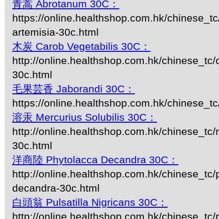
青蒿 Abrotanum 30C：
https://online.healthshop.com.hk/chinese_t
artemisia-30c.html
木炭 Carob Vegetabilis 30C：
http://online.healthshop.com.hk/chinese_tc/
30c.html
毛果芸香 Jaborandi 30C：
https://online.healthshop.com.hk/chinese_tc
溶汞 Mercurius Solubilis 30C：
http://online.healthshop.com.hk/chinese_tc/m
30c.html
洋商陸 Phytolacca Decandra 30C：
http://online.healthshop.com.hk/chinese_tc/
decandra-30c.html
白頭翁 Pulsatilla Nigricans 30C：
http://online.healthshop.com.hk/chinese_tc/p