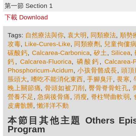
第一節 Section 1
下載 Download
Tags:
自然療法與你
,
袁大明
,
同類療法
,
順勢
攻毒
,
Like-Cures-Like
,
同類療劑
,
兒童佝僂
碳酸鈣
,
Calcarea-Carbonica
,
矽土
,
Silicea
,
鈣
,
Calcarea-Fluorica
,
磷酸鈣
,
Calcarea-
Phosphoricum-Acidum
,
小孩骨骼成長
,
頭頂
脹頭大
,
嗜吃不能消化東西
,
手腳臭汗
,
畏寒
,
晚上關節痛
,
骨頭如被刀削
,
臀骨脊骨蛀孔
,
營養不足
,
急病後骨痛
,
消瘦
,
脊柱彎曲軟弱
,
皮膚骯髒
,
懶洋洋不動
本節目其他主題 Others Episod
Program