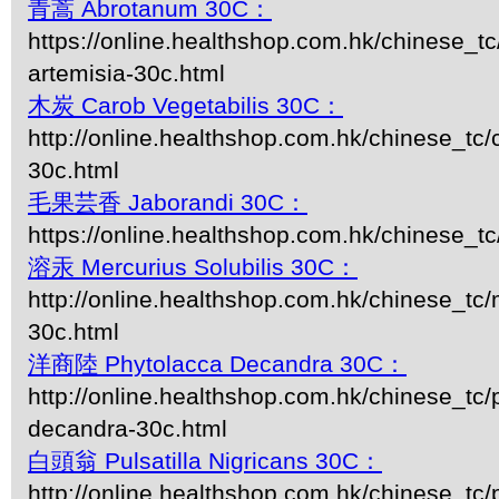
青蒿 Abrotanum 30C：
https://online.healthshop.com.hk/chinese_t
artemisia-30c.html
木炭 Carob Vegetabilis 30C：
http://online.healthshop.com.hk/chinese_tc/
30c.html
毛果芸香 Jaborandi 30C：
https://online.healthshop.com.hk/chinese_tc
溶汞 Mercurius Solubilis 30C：
http://online.healthshop.com.hk/chinese_tc/m
30c.html
洋商陸 Phytolacca Decandra 30C：
http://online.healthshop.com.hk/chinese_tc/
decandra-30c.html
白頭翁 Pulsatilla Nigricans 30C：
http://online.healthshop.com.hk/chinese_tc/p