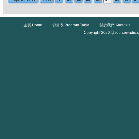
主頁 Home
節目表 Program Table
關於我們 About us
Copyright 2026 @sourcewadio.