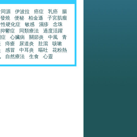
食同源
伊波拉
癌症
乳癌
腸
發燒
便秘
柏金遜
子宮肌瘤
發性硬化症
敏感
濕疹
念珠
抑鬱症
同類療法
過度活躍
閉症
心臟病
關節炎
中風
青
眼
痔瘡
尿道炎
肚瀉
咳嗽
炎
感冒
中耳炎
嘔吐
花粉熱
風
自然療法
生食
心靈