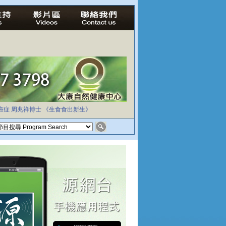
癌症
周兆祥博士
《生食食出新生》