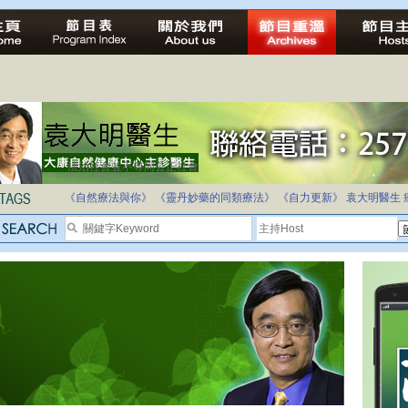
法治社會並不等同公正社會
自家教育合法化-推動多元化教育，全民學卷制
《自然療法與你》
《靈丹妙藥的同類療法》
《自力更新》
袁大明醫生