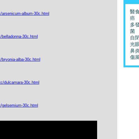
醫
tc/arsenicum-album-30c.html
癌
多
菌
c/belladonna-30c.html
自
光
鼻
傷
/bryonia-alba-30c.html
tc/dulcamara-30c.html
tc/gelsemium-30c.html