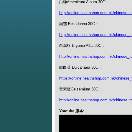
白砷Arsenicum Album 30C：
http://online.healthshop.com.hk/chinese_
顛茄 Belladonna 30C：
http://online.healthshop.com.hk/chinese_t
白瀉根 Bryonia Alba 30C：
http://online.healthshop.com.hk/chinese_tc
歐白英 Dulcamara 30C：
https://online.healthshop.com.hk/chinese_
黃素馨Gelsemium 30C：
http://online.healthshop.com.hk/chinese_
Youtube 版本: