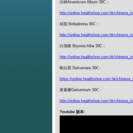
白砷Arsenicum Album 30C：
http://online.healthshop.com.hk/chinese_
顛茄 Belladonna 30C：
http://online.healthshop.com.hk/chinese_t
白瀉根 Bryonia Alba 30C：
http://online.healthshop.com.hk/chinese_tc
歐白英 Dulcamara 30C：
https://online.healthshop.com.hk/chinese_
黃素馨Gelsemium 30C：
http://online.healthshop.com.hk/chinese_
Youtube 版本: