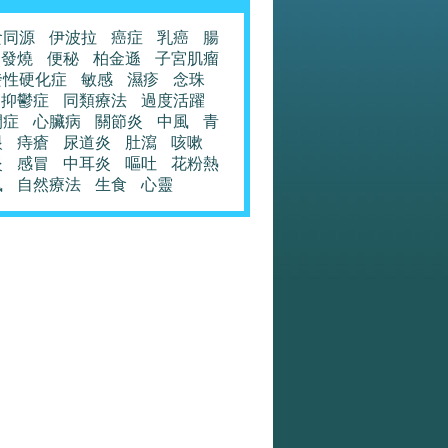
食同源
伊波拉
癌症
乳癌
腸
發燒
便秘
柏金遜
子宮肌瘤
發性硬化症
敏感
濕疹
念珠
抑鬱症
同類療法
過度活躍
閉症
心臟病
關節炎
中風
青
眼
痔瘡
尿道炎
肚瀉
咳嗽
炎
感冒
中耳炎
嘔吐
花粉熱
風
自然療法
生食
心靈