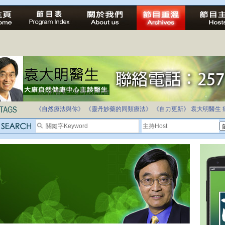
法治社會並不等同公正社會
自家教育合法化-推動多元化教育，全民學卷制
《自然療法與你》
《靈丹妙藥的同類療法》
《自力更新》
袁大明醫生