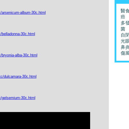
醫
tc/arsenicum-album-30c.html
癌
多
菌
c/belladonna-30c.html
自
光
鼻
傷
/bryonia-alba-30c.html
tc/dulcamara-30c.html
tc/gelsemium-30c.html