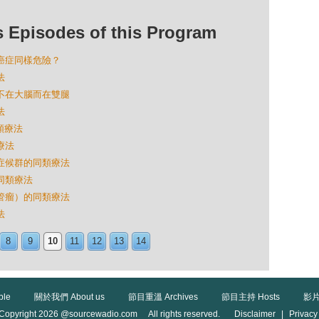
isodes of this Program
與癌症同樣危險？
法
自信不在大腦而在雙腿
法
同類療法
療法
里」症候群的同類療法
的同類療法
（血管瘤）的同類療法
法
8
9
10
11
12
13
14
ble
關於我們 About us
節目重溫 Archives
節目主持 Hosts
影片
Copyright 2026 @sourcewadio.com All rights reserved.
Disclaimer
|
Privacy