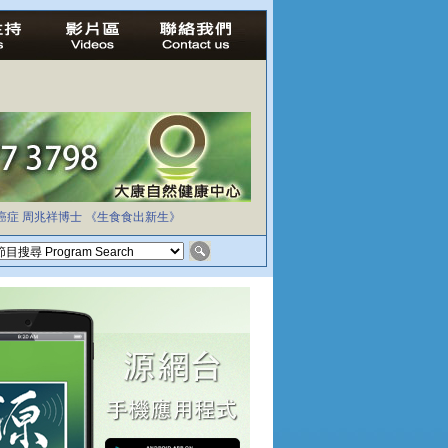
癌症
周兆祥博士
《生食食出新生》