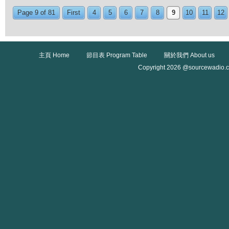
Page 9 of 81
First
4
5
6
7
8
9
10
11
12
主頁 Home
節目表 Program Table
關於我們 About us
Copyright 2026 @sourcewadio.