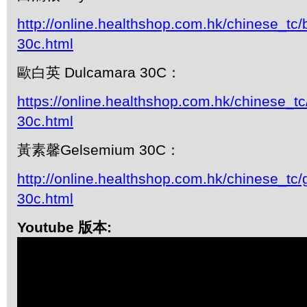
http://online.healthshop.com.hk/chinese_tc/
30c.html
歐白英 Dulcamara 30C：
https://online.healthshop.com.hk/chinese_t
30c.html
黃素馨Gelsemium 30C：
http://online.healthshop.com.hk/chinese_tc
30c.html
Youtube 版本: