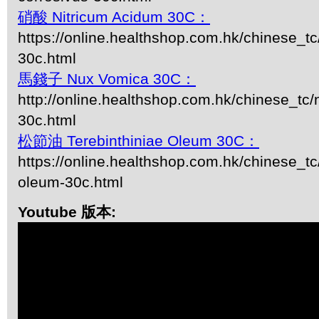
硝酸 Nitricum Acidum 30C：
https://online.healthshop.com.hk/chinese_tc
30c.html
馬錢子 Nux Vomica 30C：
http://online.healthshop.com.hk/chinese_tc
30c.html
松節油 Terebinthiniae Oleum 30C：
https://online.healthshop.com.hk/chinese_tc/
oleum-30c.html
Youtube 版本: