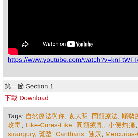
https://www.youtube.com/watch?v=knFtWF
第一節 Section 1
下載 Download
Tags:
自然療法與你
,
袁大明
,
同類療法
,
順勢
攻毒
,
Like-Cures-Like
,
同類療劑
,
小便灼痛
strangury
,
斑蝥
,
Cantharis
,
蝕汞
,
Mercurius-