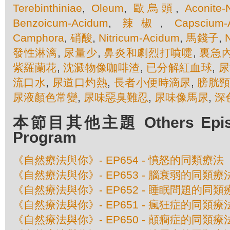
Terebinthiniae
,
Oleum
,
歐烏頭
,
Aconite-
Benzoicum-Acidum
,
辣椒
,
Capscium
Camphora
,
硝酸
,
Nitricum-Acidum
,
馬錢子
,
發性淋漓
,
尿量少
,
鼻炎和劇烈打噴嚏
,
裏急
紫羅蘭花
,
沈澱物像咖啡渣
,
已分解紅血球
,
尿
流口水
,
尿道口灼熱
,
長者小便時滴尿
,
膀胱
尿液顏色常變
,
尿味惡臭難忍
,
尿味像馬尿
,
深
本節目其他主題 Others Episod
Program
《自然療法與你》- EP654 - 憤怒的同類療法
《自然療法與你》- EP653 - 腦衰弱的同類療
《自然療法與你》- EP652 - 睡眠問題的同類
《自然療法與你》- EP651 - 瘋狂症的同類療
《自然療法與你》- EP650 - 顛癎症的同類療