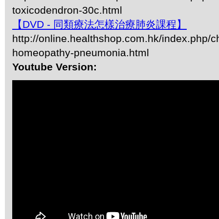
toxicodendron-30c.html
【DVD - 同類療法怎樣治療肺炎課程】
http://online.healthshop.com.hk/index.php/c
homeopathy-pneumonia.html
Youtube Version: