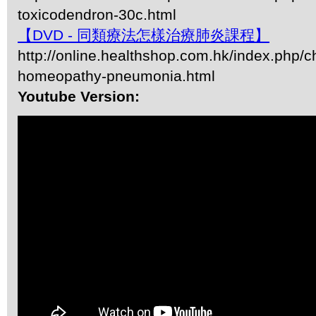
toxicodendron-30c.html
【DVD - 同類療法怎樣治療肺炎課程】
http://online.healthshop.com.hk/index.php/c
homeopathy-pneumonia.html
Youtube Version: