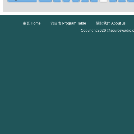
主頁 Home
節目表 Program Table
關於我們 About us
Copyright 2026 @sourcewadio.