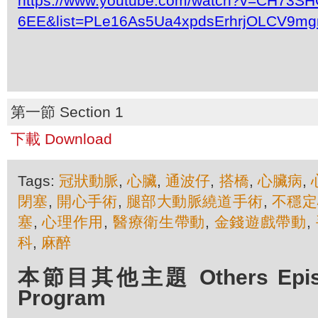
https://www.youtube.com/watch?v=CH73SH
6EE&list=PLe16As5Ua4xpdsErhrjOLCV9mg
第一節 Section 1
下載 Download
Tags:
冠狀動脈
,
心臟
,
通波仔
,
搭橋
,
心臟病
,
閉塞
,
開心手術
,
腿部大動脈繞道手術
,
不穩定
塞
,
心理作用
,
醫療衛生帶動
,
金錢遊戲帶動
,
科
,
麻醉
本節目其他主題 Others Episod
Program