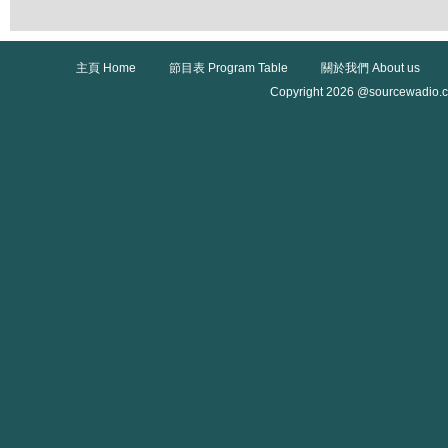
主頁 Home
節目表 Program Table
關於我們 About us
Copyright 2026 @sourcewadio.