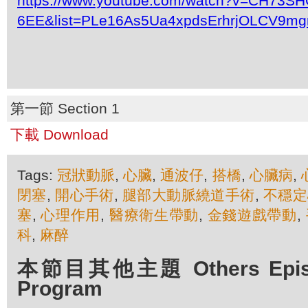
https://www.youtube.com/watch?v=CH73SH
6EE&list=PLe16As5Ua4xpdsErhrjOLCV9mg
第一節 Section 1
下載 Download
Tags:
冠狀動脈
,
心臟
,
通波仔
,
搭橋
,
心臟病
,
閉塞
,
開心手術
,
腿部大動脈繞道手術
,
不穩定
塞
,
心理作用
,
醫療衛生帶動
,
金錢遊戲帶動
,
科
,
麻醉
本節目其他主題 Others Episod
Program