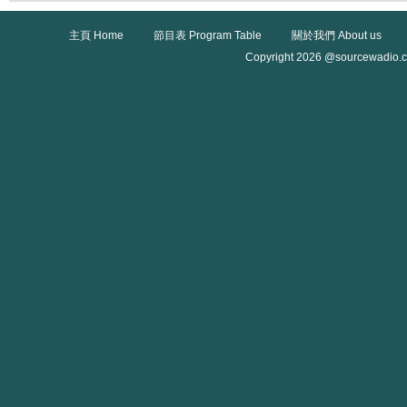
主頁 Home
節目表 Program Table
關於我們 About us
Copyright 2026 @sourcewadio.