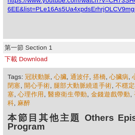
https://www.youtube.com/watch?v=CH73SH
6EE&list=PLe16As5Ua4xpdsErhrjOLCV9mg
第一節 Section 1
下載 Download
Tags:
冠狀動脈
,
心臟
,
通波仔
,
搭橋
,
心臟病
,
閉塞
,
開心手術
,
腿部大動脈繞道手術
,
不穩定
塞
,
心理作用
,
醫療衛生帶動
,
金錢遊戲帶動
,
科
,
麻醉
本節目其他主題 Others Episod
Program