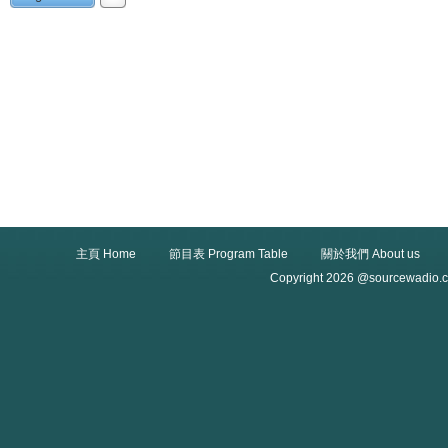
主頁 Home
節目表 Program Table
關於我們 About us
Copyright 2026 @sourcewadio.