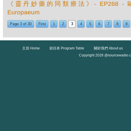
《靈丹妙藥的同類療法》- EP268 - 歐
Europaeum
Page 3 of 30
First
1
2
3
4
5
6
7
8
9
主頁 Home
節目表 Program Table
關於我們 About us
Copyright 2026 @sourcewadio.