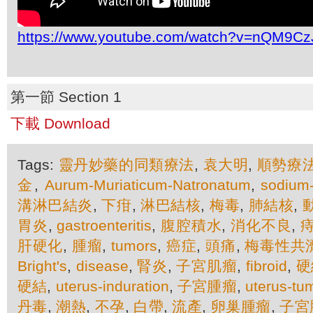
https://www.youtube.com/watch?v=nQM9C
第一節 Section 1
下載 Download
Tags:
靈丹妙藥的同類療法
,
袁大明
,
順勢療
金
,
Aurum-Muriaticum-Natronatum
,
sodium-
溝淋巴結炎
,
下疳
,
淋巴結核
,
梅毒
,
肺結核
,
胃炎
,
gastroenteritis
,
腹腔積水
,
消化不良
,
肝硬化
,
腫瘤
,
tumors
,
癌症
,
頭痛
,
梅毒性共
Bright's
,
disease
,
腎炎
,
子宮肌瘤
,
fibroid
,
硬
硬結
,
uterus-induration
,
子宮腫瘤
,
uterus-tu
丹毒
,
潮熱
,
不孕
,
白帶
,
流產
,
卵巢腫瘤
,
子宮