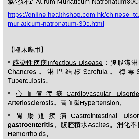
氯化鈉金 Aurum Muriaticum Natronatum30
https://online.healthshop.com.hk/chinese_t
muriaticum-natronatum-30c.html
【臨床應用】
*
感染性疾病
Infectious Disease
：腹股溝淋
Chancres。淋巴結核Scrofula。梅毒S
Tuberculosis。
*
心血管疾病
Cardiovascular Disorde
Arteriosclerosis。高血壓Hypertension。
*
胃腸道疾病
Gastrointestinal Diso
gastroenteritis
。腹腔積水Ascites。消化不良
Hemorrhoids。