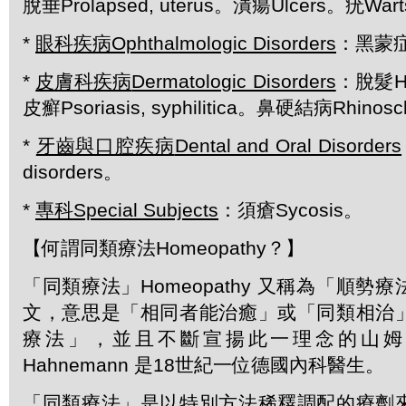
脫垂Prolapsed, uterus。潰瘍Ulcers。疣War
*
眼科疾病
Ophthalmologic Disorders
：黑蒙症A
*
皮膚科疾病
Dermatologic Disorders
：脫髮Ha
皮癬Psoriasis, syphilitica。鼻硬結病Rhinos
*
牙齒與口腔疾病
Dental and Oral Disorders
disorders。
*
專科
Special Subjects
：須瘡Sycosis。
【何謂同類療法Homeopathy？】
「同類療法」Homeopathy 又稱為「順勢
文，意思是「相同者能治癒」或「同類相治
療法」，並且不斷宣揚此一理念的山姆．哈
Hahnemann 是18世紀一位德國內科醫生。
「同類療法」是以特別方法稀釋調配的療劑