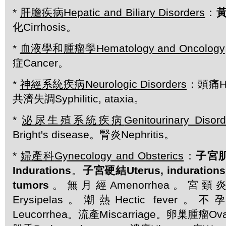
*
肝膽疾病
Hepatic and Biliary Disorders
：
黃
化Cirrhosis。
*
血液學和腫瘤學
Hematology and Oncology
症Cancer。
*
神經系統疾病
Neurologic Disorders
：頭痛H
共濟失調Syphilitic, ataxia。
*
泌尿生殖系統疾病
Genitourinary Disord
Bright's disease。腎炎Nephritis。
*
婦產科
Gynecology and Obsterics
：
子宮肌瘤
Indurations
。
子宮硬結Uterus, indurations
tumors
。無月經Amenorrhea。宮頸炎Ce
Erysipelas。潮熱Hectic fever。不孕I
Leucorrhea。流產Miscarriage。卵巢腫瘤Ova