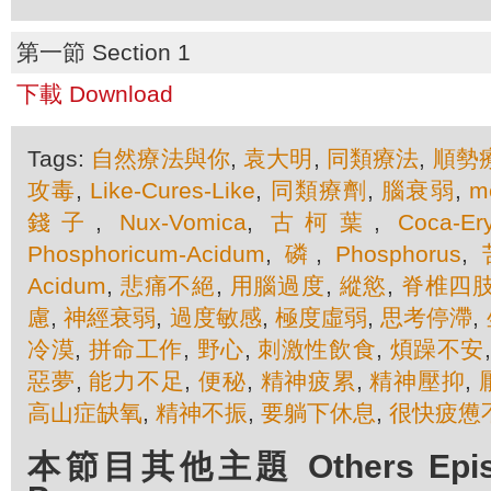
第一節 Section 1
下載 Download
Tags:
自然療法與你
,
袁大明
,
同類療法
,
順勢
攻毒
,
Like-Cures-Like
,
同類療劑
,
腦衰弱
,
m
錢子
,
Nux-Vomica
,
古柯葉
,
Coca-Ery
Phosphoricum-Acidum
,
磷
,
Phosphorus
,
Acidum
,
悲痛不絕
,
用腦過度
,
縱慾
,
脊椎四
慮
,
神經衰弱
,
過度敏感
,
極度虛弱
,
思考停滯
,
冷漠
,
拼命工作
,
野心
,
刺激性飲食
,
煩躁不安
惡夢
,
能力不足
,
便秘
,
精神疲累
,
精神壓抑
,
高山症缺氧
,
精神不振
,
要躺下休息
,
很快疲憊
本節目其他主題 Others Episod