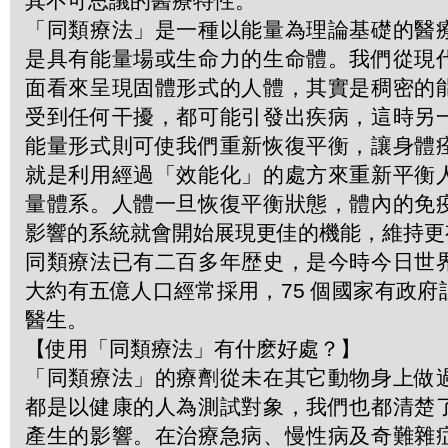
其不可思議的醫療特性。
「同類療法」是一種以能量為理論基礎的醫
是具有能量場或生命力的生命體。我們從現
面看來呈現固體形式的人體，其實是稠密的
受到任何干擾，都可能引發出疾病，這時另
能量形式則可使我們重新恢復平衡，讓身體
就是利用經過「效能化」的處方來重新平衡
量體系。人體一旦恢復平衡狀態，體內的免
影響的系統就會開始展現更佳的機能，維持更
同類療法已有二百多年歴史，是今時今日世
大約有五億人口經常採用，75 個國家有政
醫生。
【使用「同類療法」有什麽好處？】
「同類療法」的療劑從未在其它動物身上做
都是以健康的人為測試對象，我們也都清楚
產生的影響。在治療急病、慢性病及奇難雜