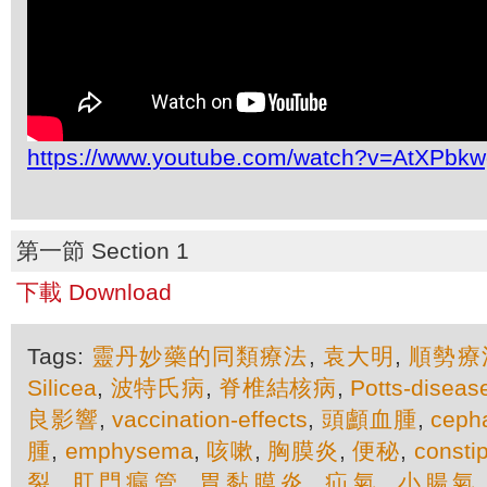
https://www.youtube.com/watch?v=AtXPbk
第一節 Section 1
下載 Download
Tags:
靈丹妙藥的同類療法
,
袁大明
,
順勢療
Silicea
,
波特氏病
,
脊椎結核病
,
Potts-diseas
良影響
,
vaccination-effects
,
頭顱血腫
,
ceph
腫
,
emphysema
,
咳嗽
,
胸膜炎
,
便秘
,
consti
裂
,
肛門瘺管
,
胃黏膜炎
,
疝氣
,
小腸氣