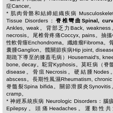
症Cancer。
* 肌肉骨骼和結締組織疾病 Musculoskeletal 
Tissue Disorders：
脊椎彎曲Spinal, curv
Ankles, weak。背部乏力Back, weakne
necrosis。尾椎骨疼痛Coccyx, pains。抽搐
性軟骨癅Enchondroma。纖維瘤Fibroma。骨
囊腫Ganglion。髖關節疾病Hip joint, di
期跪下導至的膝蓋毛病）Housemaid's, kn
bone, decay。駝背Kyphosis。莫旺病（脊
disease。骨疽Necrosis。硬結腫Node
abscess。長期性風濕Rheumatism, chron
脊髓裂Spina bifida。關節滑膜炎Synovitis
cramp。
* 神經系統疾病 Neurologic Disorders：腦
Epilepsy。頭痛Headaches。運動性共