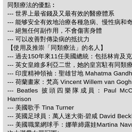
同類療法的優點︰
--- 世界上最省錢及又最有效的醫療體系
--- 能够安全有效地治療各種急病、慢性病和
--- 絕無任何副作用，不會傷害身體
--- 可以改善對傳染病的抵抗力
【使用及推崇「同類療法」的名人】
--- 過去150年來11任美國總統：包括林肯及
--- 英女皇維多利亞二世，她的皇宮駐有同類
--- 印度精神領袖：聖雄甘地 Mahatma Gandh
--- 荷蘭畫家：梵高 Vincent Willem van Gogh
--- Beatles 披頭四樂隊成員：Paul McCar
Harrison
--- 美國歌手 Tina Turner
--- 英國足球員：萬人迷大衛‧碧咸 David Beck
--- 美國職業網球手：娜華締露娃Martina Navra