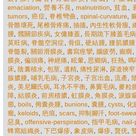
emaciation
,
營養不良
,
malnutrition
,
貧血
,
tumors
,
癌症
,
脊椎彎曲
,
spinal-curvature
,
骨骼壞死
,
尾椎骨疼痛
,
抽搐
,
內生性軟骨癅
,
腫
,
髖關節疾病
,
女傭膝蓋
,
長期跪下膝蓋毛
莫旺病
,
脊髓空洞症
,
骨疽
,
硬結腫
,
腰肌膿腫
脊髓裂
,
關節滑膜炎
,
書寫痙攣
,
腦疲勞
,
癲癇
,
膜炎
,
偏頭痛
,
神經痛
,
眩暈
,
思鄉病
,
狂熱
,
嗎
床
,
陰囊積水
,
包莖
,
遺精
,
痛性尿淋
,
尿道狹窄
腺膿腫
,
哺乳毛病
,
子宮炎
,
子宫出血
,
流產
,
炎
,
美尼爾氏病
,
耳水不平衡
,
鼻竇毛病
,
麥粒
障
,
結膜炎
,
前房積膿
,
虹膜炎
,
角膜炎
,
淚腺
癤
,
boils
,
拇囊炎腫
,
bunions
,
囊腫
,
cysts
,
化
瘤
,
keloids
,
疤痕
,
scars
,
抑制腳汗
,
foot-swe
惡臭
,
offensive-perspiration
,
指甲毛病
,
nail
蜂窩組織炎
,
下巴爆疹
,
象皮病
,
爆疹
,
贅疣
,