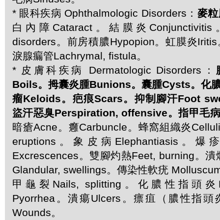
* 眼科疾病 Ophthalmologic Disorders：
麥粒
白內障Cataract。結膜炎Conjunctivit
disorders。前房積膿Hypopion。虹膜炎Iritis
淚腺瘺管Lachrymal, fistula。
* 皮膚科疾病 Dermatologic Disorders：
Boils。拇囊炎腫Bunions。囊腫Cysts。化膿S
瘤Keloids。疤痕Scars。抑制腳汗Foot swea
盜汗惡臭Perspiration, offensive。指甲毛病Na
暗瘡Acne。癰Carbuncle。蜂窩組織炎Celluli
eruptions。象皮病Elephantiasis。爆
Excrescences。雙腳灼熱Feet, burning
Glandular, swellings。傳染性軟疣 Molluscu
甲龜裂Nails, splitting。化膿性指頭炎P
Pyorrhea。潰瘍Ulcers。瘭疽（膿性指頭
Wounds。