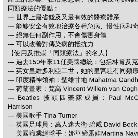
同類療法的優點︰
--- 世界上最省錢及又最有效的醫療體系
--- 能够安全有效地治療各種急病、慢性病和
--- 絕無任何副作用，不會傷害身體
--- 可以改善對傳染病的抵抗力
【使用及推崇「同類療法」的名人】
--- 過去150年來11任美國總統：包括林肯及
--- 英女皇維多利亞二世，她的皇宮駐有同類
--- 印度精神領袖：聖雄甘地 Mahatma Gandh
--- 荷蘭畫家：梵高 Vincent Willem van Gogh
--- Beatles 披頭四樂隊成員：Paul McCar
Harrison
--- 美國歌手 Tina Turner
--- 英國足球員：萬人迷大衛‧碧咸 David Beck
--- 美國職業網球手：娜華締露娃Martina Navra