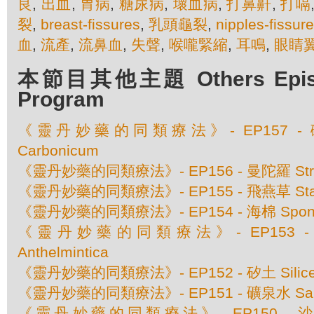
良
,
出血
,
胃病
,
糖尿病
,
壞血病
,
打鼻鼾
,
打嗝
裂
,
breast-fissures
,
乳頭龜裂
,
nipples-fissur
血
,
流產
,
流鼻血
,
失聲
,
喉嚨緊縮
,
耳鳴
,
眼睛
本節目其他主題 Others Episod
Program
《靈丹妙藥的同類療法》- EP157 - 碳酸
Carbonicum
《靈丹妙藥的同類療法》- EP156 - 曼陀羅 Str
《靈丹妙藥的同類療法》- EP155 - 飛燕草 Stap
《靈丹妙藥的同類療法》- EP154 - 海棉 Spongi
《靈丹妙藥的同類療法》- EP153 - 赤根
Anthelmintica
《靈丹妙藥的同類療法》- EP152 - 矽土 Silic
《靈丹妙藥的同類療法》- EP151 - 礦泉水 Sanic
《靈丹妙藥的同類療法》- EP150 - 沙巴達