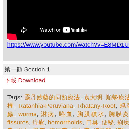
https://www.youtube.com/watch?v=E8MD1
第一節 Section 1
下載 Download
Tags:
靈丹妙藥的同類療法
,
袁大明
,
順勢療
根
,
Ratanhia-Peruviana
,
Rhatany-Root
,
蟯
蟲
,
worms
,
淋病
,
咯血
,
胸膜積水
,
胸膜
fissures
,
痔瘡
,
hemorrhoids
,
口臭
,
便秘
,
痢