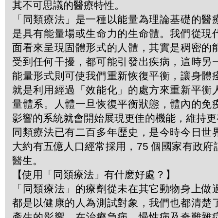
其不可思議的醫療特性。
「同類療法」是一種以能量為理論基礎的醫
是具有能量場或生命力的生命體。我們從現
面看來呈現固體形式的人體，其實是稠密的
受到任何干擾，都可能引發出疾病，這時另
能量形式則可使我們重新恢復平衡，讓身體
就是利用經過「效能化」的處方來重新平衡
量體系。人體一旦恢復平衡狀態，體內的免
影響的系統就會開始展現更佳的機能，維持更
同類療法已有二百多年歴史，是今時今日世
大約有五億人口經常採用，75 個國家有政
醫生。
【使用「同類療法」有什麽好處？】
「同類療法」的療劑從未在其它動物身上做
都是以健康的人為測試對象，我們也都清楚
產生的影響。在治療急病、慢性病及奇難雜