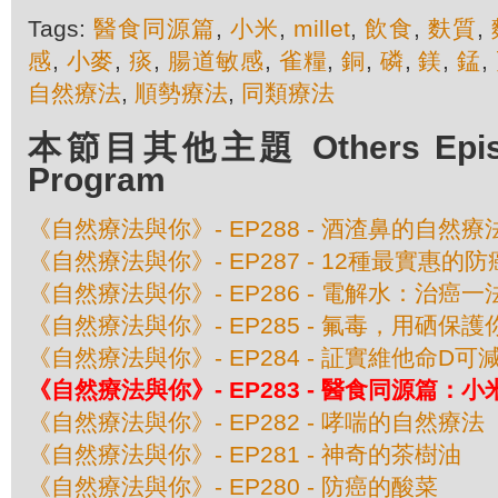
Tags:
醫食同源篇
,
小米
,
millet
,
飲食
,
麩質
,
感
,
小麥
,
痰
,
腸道敏感
,
雀糧
,
銅
,
磷
,
鎂
,
錳
,
自然療法
,
順勢療法
,
同類療法
本節目其他主題 Others Episod
Program
《自然療法與你》- EP288 - 酒渣鼻的自然療
《自然療法與你》- EP287 - 12種最實惠的
《自然療法與你》- EP286 - 電解水：治癌一
《自然療法與你》- EP285 - 氟毒，用硒保護
《自然療法與你》- EP284 - 証實維他命D可
《自然療法與你》- EP283 - 醫食同源篇：小
《自然療法與你》- EP282 - 哮喘的自然療法
《自然療法與你》- EP281 - 神奇的茶樹油
《自然療法與你》- EP280 - 防癌的酸菜