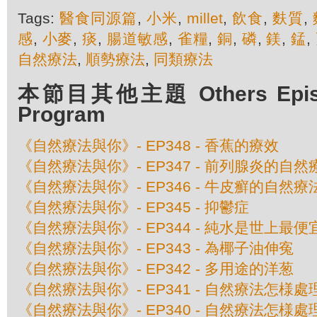
Tags:
醫食同源篇
,
小米
,
millet
,
飲食
,
麩質
,
感
,
小麥
,
痰
,
腸道敏感
,
雀糧
,
銅
,
磷
,
鎂
,
錳
,
自然療法
,
順勢療法
,
同類療法
本節目其他主題 Others Episod
Program
《自然療法與你》- EP348 - 香蕉的療效
《自然療法與你》- EP347 - 前列腺炎的自然
《自然療法與你》- EP346 - 牛皮癬的自然療
《自然療法與你》- EP345 - 抑鬱症
《自然療法與你》- EP344 - 純水是世上最
《自然療法與你》- EP343 - 為椰子油伸寃
《自然療法與你》- EP342 - 多用途的洋葱
《自然療法與你》- EP341 - 自然療法怎様
《自然療法與你》- EP340 - 自然療法怎様