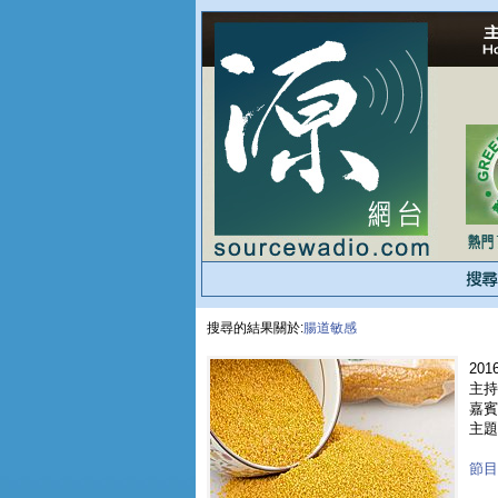
搜尋的結果關於:
腸道敏感
2016
主持
嘉賓 
主題
節目重