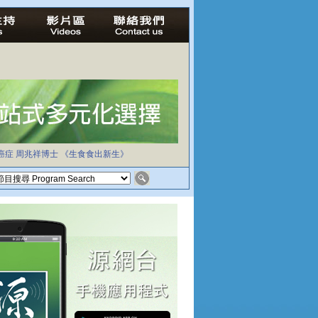
癌症
周兆祥博士
《生食食出新生》