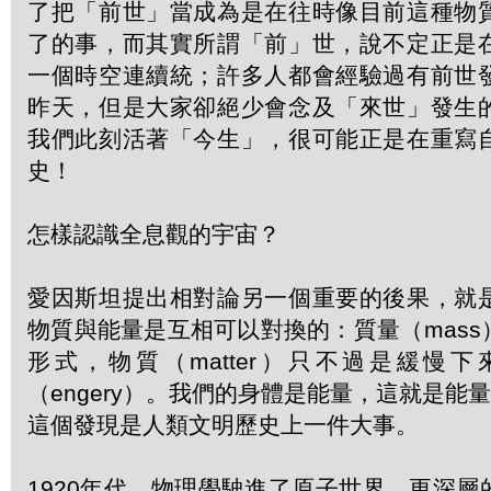
了把「前世」當成為是在往時像目前這種物
了的事，而其實所謂「前」世，說不定正是
一個時空連續統；許多人都會經驗過有前世
昨天，但是大家卻絕少會念及「來世」發生
我們此刻活著「今生」，很可能正是在重寫
史！
怎樣認識全息觀的宇宙？
愛因斯坦提出相對論另一個重要的後果，就
物質與能量是互相可以對換的：質量（mas
形式，物質（matter）只不過是緩慢
（engery）。我們的身體是能量，這就是能
這個發現是人類文明歷史上一件大事。
1920年代，物理學駛進了原子世界，更深