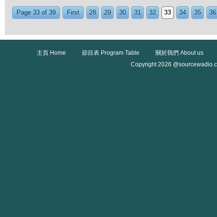
Page 33 of 39
First
28
29
30
31
32
33
34
35
36
主頁 Home
節目表 Program Table
關於我們 About us
Copyright 2026 @sourcewadio.