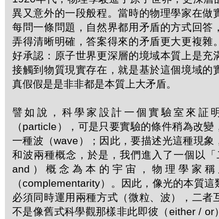
異又意外的一段般程。當時的物理學家在做
每問一條問題，自然界都用矛盾的方式回答
弄得清晰明確，答案得來的矛盾更大更複雜
好承認：原子世界更深層的境域本質上是充
接觸到物質現實存在，就是基於這個境域的
真假假是是非非都是本質上大矛盾。
譬如說，科學家設計一個實驗室來証
（particle），可是只要實驗的條件稍為改
一種波（wave）；因此，要描述光這種現
和波兩種概念，於是，我們進入了一個以「二者
and）概念為本的宇宙，物理學家
（complementarity）。因此，像光的本
必須同時運用兩種方式（微粒、波），二者
不是像舊式科學觀那樣非此即彼（either / 