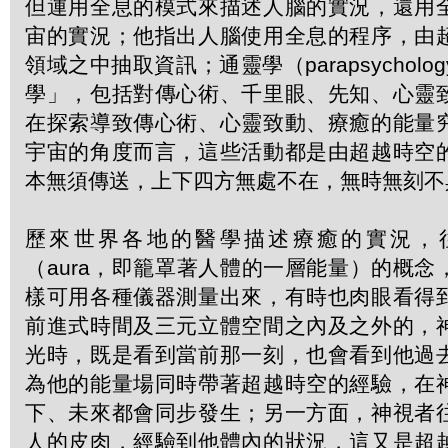
但運用全息的模式來描述人腦的實況，還用
宙的實況；他指出人腦使用全息的程序，由
領域之中抽取資訊；通靈學（parapsychol
學」，包括對傳心術、千里眼、先知、心靈
在探索導致傳心術、心靈致動、療癒的能量
宇宙的角度而言，這些活動都是由超越時空
本無須傳送，上下四方無處不在，無時無刻不
歷來世界各地的醫學描述療癒的實況，
（aura，即籠罩著人體的一層能量）的概
樣可用各種儀器測量出來，有時也肉眼看得
前進式時間及三元立體空間之內及之外的，
光時，既是看到當前那一刻，也會看到他過
為他的能量場同時帶著超越時空的經驗，在
下、未來都會同步發生；另一方面，神視者
人的皮肉，經驗到他體內的狀況，這又是超