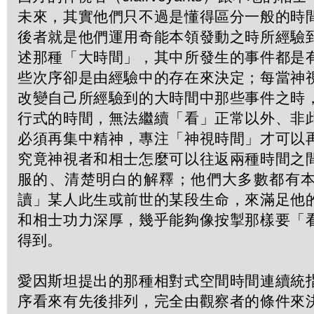
未來，其實他們只不過是懂得區分一般的時
後者就是他們運用奇能本領發動之時所經驗
述那種「大時間」，其中所發生的事件都是
些次序卻是由經驗中的存在來決定；每當神
改變自己所經驗到的大時間中那些事件之時
行式的時間，無法繼續「看」正常以外、非
必須再集中精神，專注「神視時間」才可以
究竟神視者和相士怎麼可以往返兩種時間之
服的、清楚明白的解釋；他們大多數都有
讀」某人此生或前世的某段生命，來滿足他
和相士功力深厚，幾乎能夠像按掣那樣要「
得到。
愛因斯坦提出的那種相對式空間時間連續統
序看來有先後排列，完全由觀察者的條件來