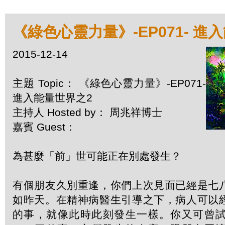
《綠色心靈力量》-EP071- 進
2015-12-14
主題 Topic： 《綠色心靈力量》-EP071-
進入能量世界之2
主持人 Hosted by： 周兆祥博士
嘉賓 Guest：
為甚麼「前」世可能正在別處發生？
有個朋友久別重逢，你們上次見面已經是七
如昨天。在精神病醫生引導之下，病人可以
的事，就像此時此刻發生一樣。你又可曾