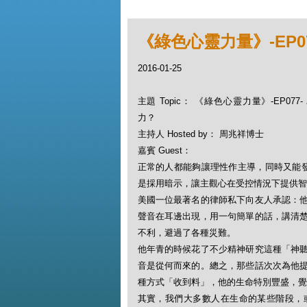
《綠色心靈力量》-EP0
2016-01-25
主題 Topic： 《綠色心靈力量》-EP07
力？
主持人 Hosted by： 周兆祥博士
嘉賓 Guest：
正常的人都能夠讓理性作主導，同時又能
是採用暗示，讓主觀心在受控情況下提供智
美國一位最著名的律師私下向友人承認：
聲音在耳邊出現，用一句簡單的話，講清
不利，避過了各種災難。
他年青的時候花了不少精神研究這種「神
音是從何而來的。總之，那些話次次為他
種方式「收到料」，他的生命特別豐盛，覺
其實，我們大多數人在生命的某些階段，