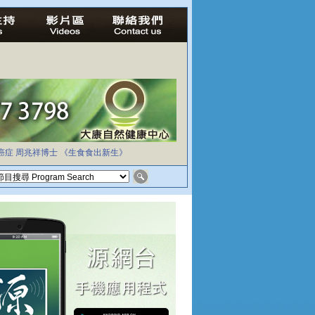
癌症
周兆祥博士
《生食食出新生》