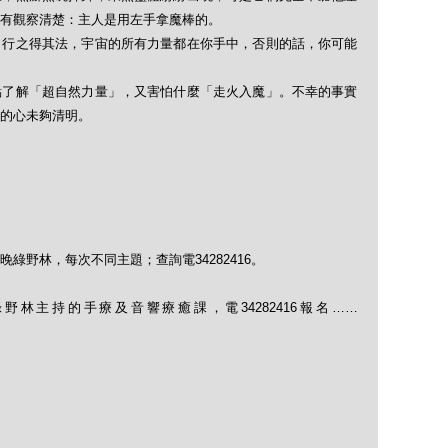
有觀察清楚：主人是用左手拿魔棒的。
：行之得其法，宇宙的所有力量都在你手中，否則的話，你可能
點了解「超自然力量」，又害怕什麼「走火入魔」。不幸的事實
的心未夠清明。
綠野林，每次不同主題；查詢電34282416。
林主持的手療及音響療癒課，電34282416報名……