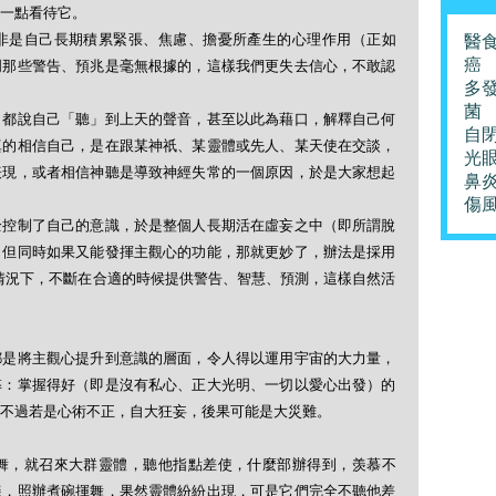
一點看待它。
非是自己長期積累緊張、焦慮、擔憂所產生的心理作用（正如
醫
癌
明那些警告、預兆是毫無根據的，這樣我們更失去信心，不敢認
多
菌
，都說自己「聽」到上天的聲音，甚至以此為藉口，解釋自己何
自
真的相信自己，是在跟某神祇、某靈體或先人、某天使在交談，
光
表現，或者相信神聽是導致神經失常的一個原因，於是大家想起
鼻
傷
全控制了自己的意識，於是整個人長期活在虛妄之中（即所謂脫
，但同時如果又能發揮主觀心的功能，那就更妙了，辦法是採用
受控的情況下，不斷在合適的時候提供警告、智慧、預測，這樣自然活
都是將主觀心提升到意識的層面，令人得以運用宇宙的大力量，
弊：掌握得好（即是沒有私心、正大光明、一切以愛心出發）的
不過若是心術不正，自大狂妄，後果可能是大災難。
舞，就召來大群靈體，聽他指點差使，什麼部辦得到，羡慕不
樣，照辦煮碗揮舞，果然靈體紛紛出現，可是它們完全不聽他差