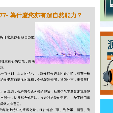
77- 為什麼您亦有超自然能力？
7- 為什麼您亦有超自然能
發揮主觀心的功能，辦法
慧。
他一直得到「上天的指示」，許多時候遇上困難之時，就有一種
楚給他聽當前情況的真相，令他茅塞頓開，逢凶化吉，事業無往
聽」的真諦，分析過各式各樣的理論，結果仍然不敢肯定這種聲
提出預告，結果都令他得益，從未試過使他受害。由於不時用這
得做人有意思。
或者碰上特殊的遭遇之時，往往都會「聽」到啟示、指引、警