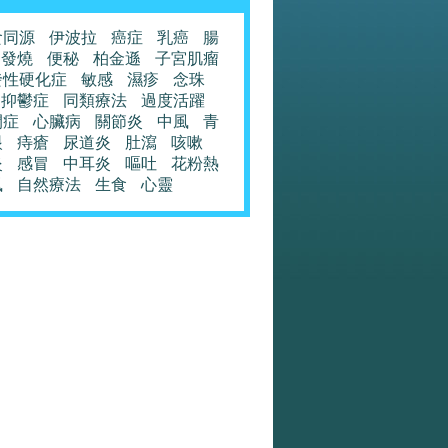
食同源
伊波拉
癌症
乳癌
腸
發燒
便秘
柏金遜
子宮肌瘤
發性硬化症
敏感
濕疹
念珠
抑鬱症
同類療法
過度活躍
閉症
心臟病
關節炎
中風
青
眼
痔瘡
尿道炎
肚瀉
咳嗽
炎
感冒
中耳炎
嘔吐
花粉熱
風
自然療法
生食
心靈