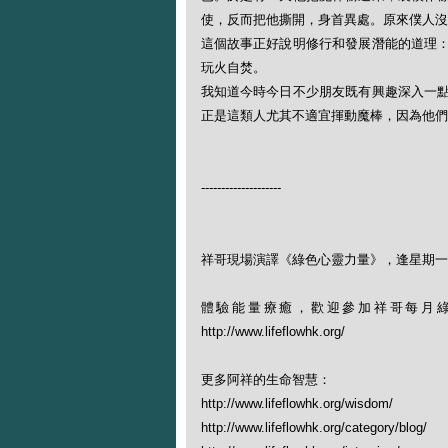
使，反而把他撕開，身首異處。原來僕人沒
這個故事正好說明修行和發展潛能的道理
玩火自焚。
我知道今時今日不少朋友既有興趣深入一
正是這類人尤其不適宜揮動魔棒，因為他們
--------------------
祥哥現場演譯《綠色心靈力量》，逢星期一晚
體驗能量療癒，歡迎參加祥哥每月綠野
http://www.lifeflowhk.org/
更多阿祥的生命智慧：
http://www.lifeflowhk.org/wisdom/
http://www.lifeflowhk.org/category/blog/