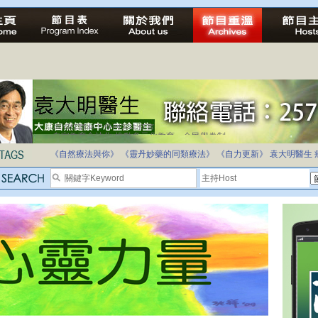
自家教育合法化-推動多元化教育，全民學卷制
《自然療法與你》
《靈丹妙藥的同類療法》
《自力更新》
袁大明醫生