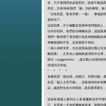
告，只不過我們未必留意到，或者不會認真
而且，許多時候我們「聽」到的事情，無
「日有所思、夜有所夢」一樣），事後證
真對待了。
話說回來，不少被斷定是精神有問題的人
以作奸犯科。他們往往喃喃自語，認認真
我們一般習慣了當這種行為是神經錯亂的
神聽都感到不安，這是相當不幸的。
一個人神經失常，往往是因為讓主觀心完
離現實）。正常的人都能夠讓理性作主導
暗示（suggestions），讓主觀心在
得成功又幸福。
* * * *
各種所謂「超自然」的能力、特異功能，
於是「能人之所不能」，這樣做有利亦有
話，確是對生命大有幫助，甚至惠澤眾生；
從前有個僕人看到主人拿著魔棒在空中揮
已。於是有一天他把魔棒偷過來，裝模作