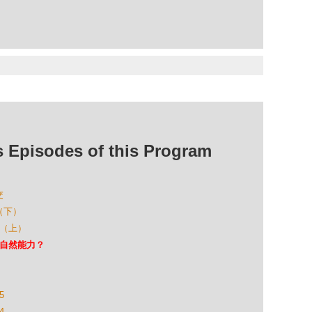
isodes of this Program
交
（下）
傅（上）
超自然能力？
5
4