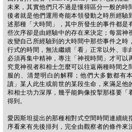
未來，其實他們只不過是懂得區分一般的時
後者就是他們運用奇能本領發動之時所經驗
述那種「大時間」，其中所發生的事件都是
些次序卻是由經驗中的存在來決定；每當神
改變自己所經驗到的大時間中那些事件之時
行式的時間，無法繼續「看」正常以外、非
必須再集中精神，專注「神視時間」才可以
究竟神視者和相士怎麼可以往返兩種時間之
服的、清楚明白的解釋；他們大多數都有
讀」某人此生或前世的某段生命，來滿足他
和相士功力深厚，幾乎能夠像按掣那樣要「
得到。
愛因斯坦提出的那種相對式空間時間連續統
序看來有先後排列，完全由觀察者的條件來