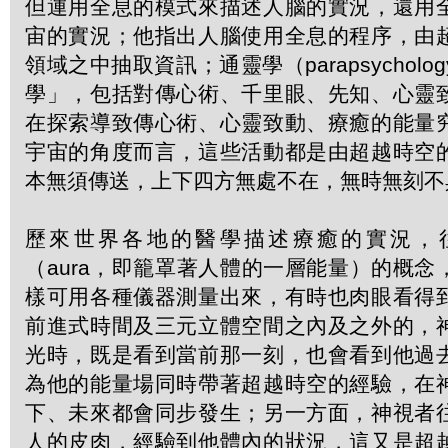
但運用全息的模式來描述人腦的實況，還用
宙的實況；他指出人腦使用全息的程序，由
領域之中抽取資訊；通靈學（parapsychol
學」，包括對傳心術、千里眼、先知、心靈
在探索導致傳心術、心靈致動、療癒的能量
宇宙的角度而言，這些活動都是由超越時空
本無須傳送，上下四方無處不在，無時無刻不
歷來世界各地的醫學描述療癒的實況，
（aura，即籠罩著人體的一層能量）的概
樣可用各種儀器測量出來，有時也肉眼看得
前進式時間及三元立體空間之內及之外的，
光時，既是看到當前那一刻，也會看到他過
為他的能量場同時帶著超越時空的經驗，在
下、未來都會同步發生；另一方面，神視者
人的皮肉，經驗到他體內的狀況，這又是超