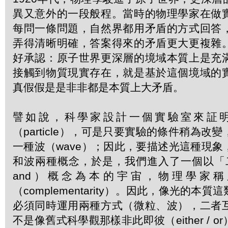
異又意外的一段般程。當時的物理學家在做
每問一條問題，自然界都用矛盾的方式回答
弄得清晰明確，答案得來的矛盾更大更複雜
好承認：原子世界更深層的境域本質上是充
接觸到物質現實存在，就是基於這個境域的
真假假是是非非都是本質上大矛盾。
譬如說，科學家設計一個實驗室來証
（particle），可是只要實驗的條件稍為改
一種波（wave）；因此，要描述光這種現
和波兩種概念，於是，我們進入了一個以「二者
and）概念為本的宇宙，物理學家
（complementarity）。因此，像光的本
必須同時運用兩種方式（微粒、波），二者
不是像舊式科學觀那樣非此即彼（either / 