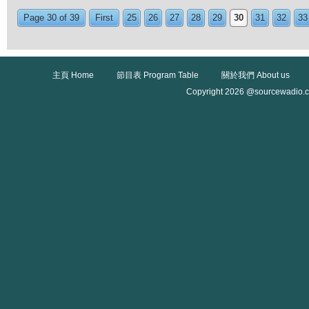
Page 30 of 39
First
25
26
27
28
29
30
31
32
33
主頁 Home
節目表 Program Table
關於我們 About us
Copyright 2026 @sourcewadio.