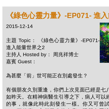
《綠色心靈力量》-EP071- 進
2015-12-14
主題 Topic： 《綠色心靈力量》-EP071-
進入能量世界之2
主持人 Hosted by： 周兆祥博士
嘉賓 Guest：
為甚麼「前」世可能正在別處發生？
有個朋友久別重逢，你們上次見面已經是七
如昨天。在精神病醫生引導之下，病人可以
的事，就像此時此刻發生一樣。你又可曾