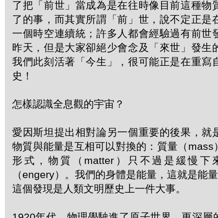
了把「前世」當成為是在往時像目前這種物
了的事，而其實所謂「前」世，說不定正是
一個時空連續統；許多人都會經驗過有前世
昨天，但是大家卻絕少會念及「來世」發生
我們此刻活著「今生」，很可能正是在重寫
史！
怎樣認識全息觀的宇宙？
愛因斯坦提出相對論另一個重要的後果，就
物質與能量是互相可以對換的：質量（mas
形式，物質（matter）只不過是緩慢
（engery）。我們的身體是能量，這就是能
這個發現是人類文明歷史上一件大事。
1920年代，物理學駛進了原子世界，更深