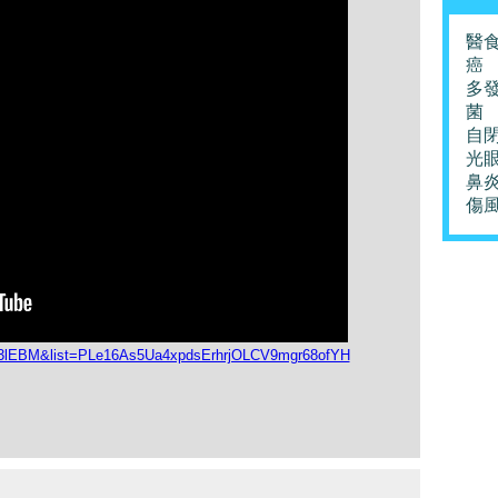
醫
癌
多
菌
自
光
鼻
傷
I53lEBM&list=PLe16As5Ua4xpdsErhrjOLCV9mgr68ofYH