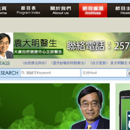
法治社會並不等同公正社會
自家教育合法化-推動多元化教育，全民學卷制
《自然療法與你》
《靈丹妙藥的同類療法》
《自力更新》
袁大明醫生