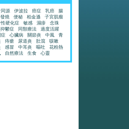
食同源
伊波拉
癌症
乳癌
腸
發燒
便秘
柏金遜
子宮肌瘤
發性硬化症
敏感
濕疹
念珠
抑鬱症
同類療法
過度活躍
閉症
心臟病
關節炎
中風
青
眼
痔瘡
尿道炎
肚瀉
咳嗽
炎
感冒
中耳炎
嘔吐
花粉熱
風
自然療法
生食
心靈