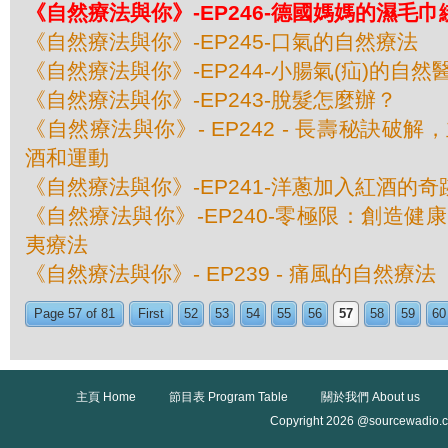
《自然療法與你》-EP246-德國媽媽的濕毛
《自然療法與你》-EP245-口氣的自然療法
《自然療法與你》-EP244-小腸氣(疝)的自然
《自然療法與你》-EP243-脫髮怎麼辦？
《自然療法與你》- EP242 - 長壽秘訣破
酒和運動
《自然療法與你》-EP241-洋蔥加入紅酒的奇
《自然療法與你》-EP240-零極限：創造健
夷療法
《自然療法與你》- EP239 - 痛風的自然療法
Page 57 of 81
First
52
53
54
55
56
57
58
59
60
主頁 Home
節目表 Program Table
關於我們 About us
Copyright 2026 @sourcewadio.