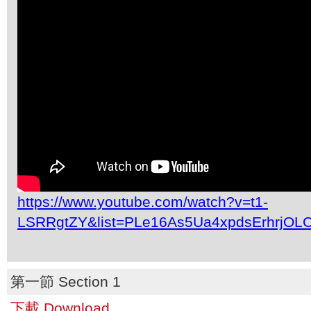
https://www.youtube.com/watch?v=t1-
LSRRgtZY&list=PLe16As5Ua4xpdsErhrjOL
第一節 Section 1
下載 Download