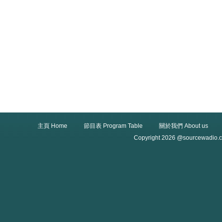
主頁 Home
節目表 Program Table
關於我們 About us
Copyright 2026 @sourcewadio.