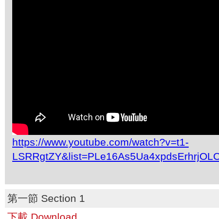
https://www.youtube.com/watch?v=t1-
LSRRgtZY&list=PLe16As5Ua4xpdsErhrjOL
第一節 Section 1
下載 Download