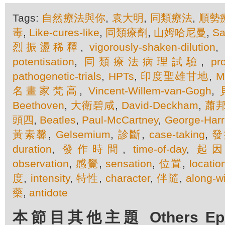
Tags:
自然療法與你
,
袁大明
,
同類療法
,
順勢
毒
,
Like-cures-like
,
同類療劑
,
山姆哈尼曼
,
Sa
烈振盪稀釋
,
vigorously-shaken-dilution
,
potentisation
,
同類療法病理試驗
,
pr
pathogenetic-trials
,
HPTs
,
印度聖雄甘地
,
M
名畫家梵高
,
Vincent-Willem-van-Gogh
,
Beethoven
,
大衛碧咸
,
David-Deckham
,
蕭
頭四
,
Beatles
,
Paul-McCartney
,
George-Harr
黃素馨
,
Gelsemium
,
診斷
,
case-taking
,
發
duration
,
發作時間
,
time-of-day
,
起
observation
,
感覺
,
sensation
,
位置
,
locatio
度
,
intensity
,
特性
,
character
,
伴隨
,
along-w
藥
,
antidote
本節目其他主題 Others Episo