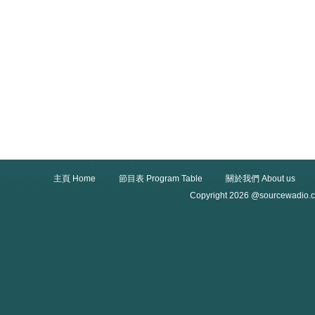
主頁 Home
節目表 Program Table
關於我們 About us
Copyright 2026 @sourcewadio.