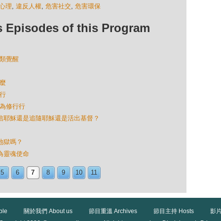
心理
,
違反人權
,
危害社交
,
危害環保
isodes of this Program
人類覺醒
什麼
結行
作為修行行
還是信耶穌還是追隨耶穌還是活出基督？
破地獄嗎？
成為靈魂使命
5
6
7
8
9
10
11
ble
關於我們 About us
節目重溫 Archives
節目主持 Hosts
影片