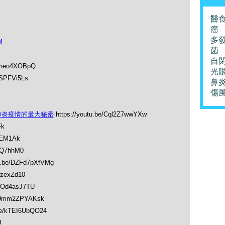
醫
癌
多
M
菌
自
bSheo4XOBpQ
光
tgSPFVi5Ls
鼻
傷
個肺炎疫情的最大秘密
https://youtu.be/Cql2Z7wwYXw
Fk
-REM1Ak
AQ7hhM0
tu.be/DZFd7pXfVMg
1zexZd10
RPOd4asJ7TU
e/9mm2ZPYAKsk
.be/kTEI6UbQO24
U