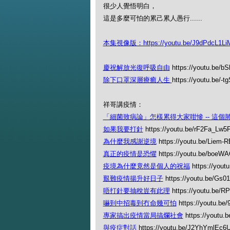
很少人覺悟明白，
這是多麼可怕的累己累人愚行......
本集視像版：https://youtu.be/J9dPdcL1Li
慶祝解放光復呼吸自由
https://youtu.be/
除下口罩深層療癒人生
https://youtu.be/-
祥哥講疫情：
「細菌致病論」怎樣累得大家咁慘 -- 這
如果我要打針
https://youtu.be/rF2Fa_Lw5
為什麼我感謝逆境
https://youtu.be/Liem
真正的疫情是恐懼
https://youtu.be/boeW
疫境為什麼竟然是個人的祝福
https://you
艱難疫情揚升好日子
https://youtu.be/Gs0
唔打針要抽稅豈有此理
https://youtu.be/
嚇到中招毒到冇命幾可怕
https://youtu.b
專家搞出疫情當局搞爛社會
https://youtu
與疫症對話
https://youtu.be/J2YhYmlEc6