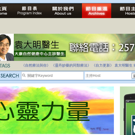
法治社會並不等同公正社會
自家教育合法化-推動多元化教育，全民學卷制
《自然療法與你》
《靈丹妙藥的同類療法》
《自力更新》
袁大明醫生