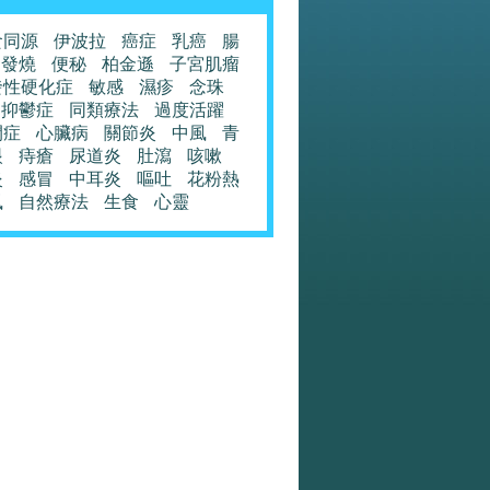
食同源
伊波拉
癌症
乳癌
腸
發燒
便秘
柏金遜
子宮肌瘤
發性硬化症
敏感
濕疹
念珠
抑鬱症
同類療法
過度活躍
閉症
心臟病
關節炎
中風
青
眼
痔瘡
尿道炎
肚瀉
咳嗽
炎
感冒
中耳炎
嘔吐
花粉熱
風
自然療法
生食
心靈