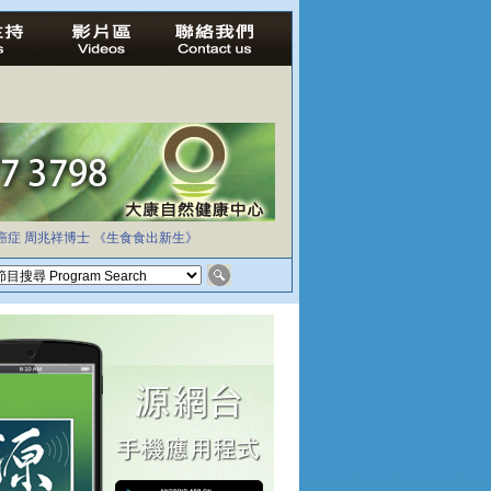
癌症
周兆祥博士
《生食食出新生》