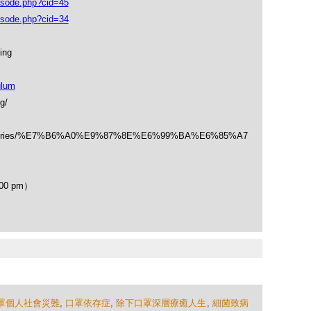
isode.php?cid=45
isode.php?cid=34
ing
ulum
g/
/categories/%E7%B6%A0%E9%87%8E%E6%99%BA%E6%85%A7
00 pm）
罩個人社會災難
,
口罩依存症
,
除下口罩深層療癒人生
,
細菌致病