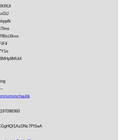
c2KRUI
nlxGU
Iippfk
47lms
K7fBsUIkxo
FIF4
7Y1o
4U3MHp9MUi4
ing
---
om/simonchauhk
1197098360
soKGgHQf1AzDNc7PlSeA