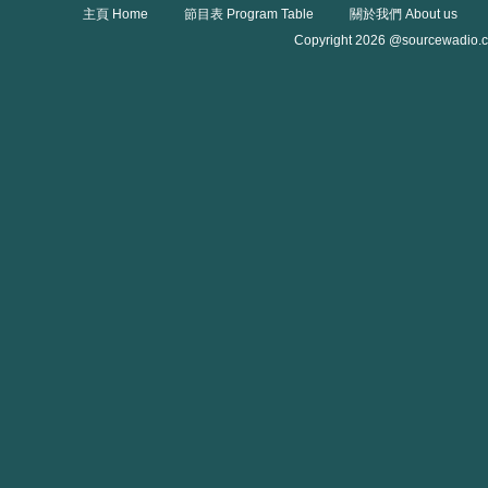
主頁 Home
節目表 Program Table
關於我們 About us
Copyright 2026 @sourcewadio.